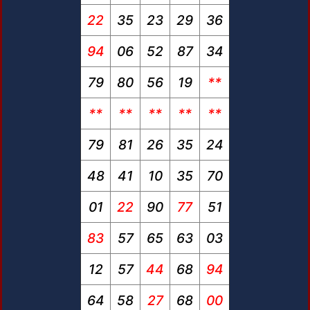
22
35
23
29
36
94
06
52
87
34
79
80
56
19
**
**
**
**
**
**
79
81
26
35
24
48
41
10
35
70
01
22
90
77
51
83
57
65
63
03
12
57
44
68
94
64
58
27
68
00