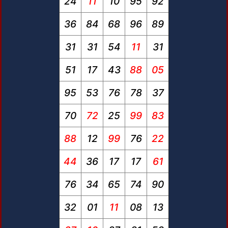
24
11
10
95
92
36
84
68
96
89
31
31
54
11
31
51
17
43
88
05
95
53
76
78
37
70
72
25
99
83
88
12
99
76
22
44
36
17
17
61
76
34
65
74
90
32
01
11
08
13