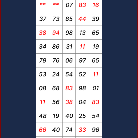
**
**
07
83
16
37
73
85
44
39
38
94
98
13
65
34
86
31
11
19
79
76
06
97
65
53
24
54
52
11
08
68
83
98
01
11
56
38
04
83
48
19
40
25
54
66
40
74
33
96