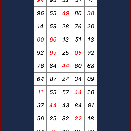
94
95
52
51
17
96
53
49
86
38
14
59
28
76
20
00
66
13
51
13
92
99
25
05
92
76
84
44
60
68
64
87
24
34
09
11
53
57
44
20
37
44
43
84
91
56
25
82
22
18