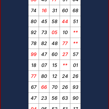
74
16
31
60
68
80
45
58
44
51
92
73
05
10
**
78
82
48
77
**
99
47
60
27
57
18
07
15
**
01
77
80
12
24
26
67
66
70
26
93
47
23
56
63
90