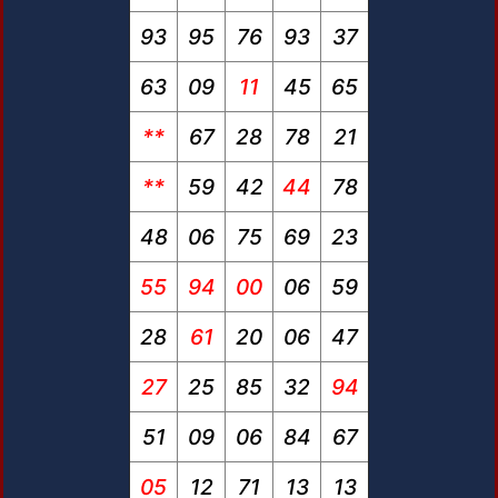
93
95
76
93
37
63
09
11
45
65
**
67
28
78
21
**
59
42
44
78
48
06
75
69
23
55
94
00
06
59
28
61
20
06
47
27
25
85
32
94
51
09
06
84
67
05
12
71
13
13