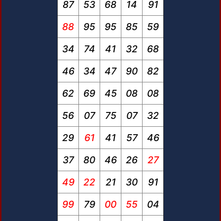
87
53
68
14
91
88
95
95
85
59
34
74
41
32
68
46
34
47
90
82
62
69
45
08
08
56
07
75
07
32
29
61
41
57
46
37
80
46
26
27
49
22
21
30
91
99
79
00
55
04