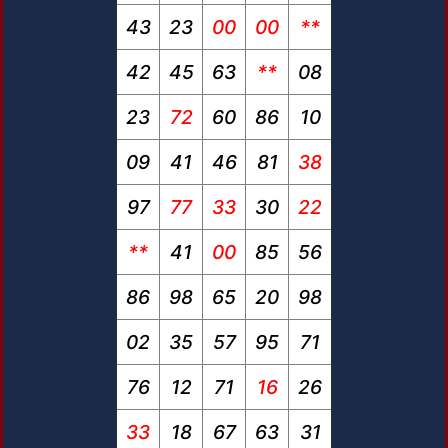
43
23
00
00
**
42
45
63
**
08
23
72
60
86
10
09
41
46
81
38
97
77
33
30
22
**
41
00
85
56
86
98
65
20
98
02
35
57
95
71
76
12
71
16
26
33
18
67
63
31