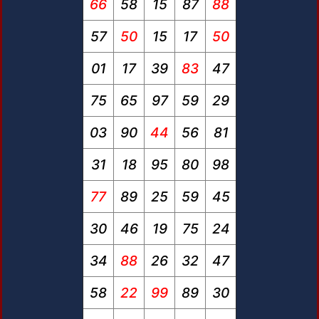
66
58
15
87
88
57
50
15
17
50
01
17
39
83
47
75
65
97
59
29
03
90
44
56
81
31
18
95
80
98
77
89
25
59
45
30
46
19
75
24
34
88
26
32
47
58
22
99
89
30