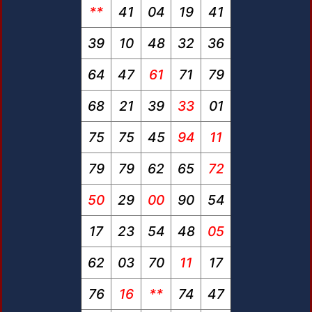
**
41
04
19
41
39
10
48
32
36
64
47
61
71
79
68
21
39
33
01
75
75
45
94
11
79
79
62
65
72
50
29
00
90
54
17
23
54
48
05
62
03
70
11
17
76
16
**
74
47