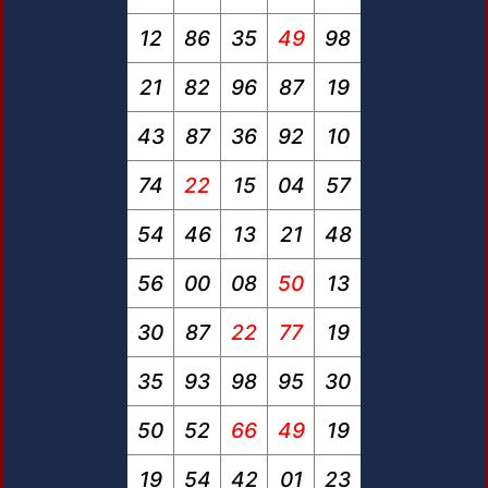
12
86
35
49
98
21
82
96
87
19
43
87
36
92
10
74
22
15
04
57
54
46
13
21
48
56
00
08
50
13
30
87
22
77
19
35
93
98
95
30
50
52
66
49
19
19
54
42
01
23