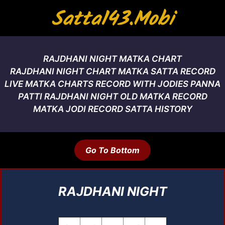
Satta143.Mobi
RAJDHANI NIGHT MATKA CHART
RAJDHANI NIGHT CHART MATKA SATTA RECORD
LIVE MATKA CHARTS RECORD WITH JODIES PANNA
PATTI RAJDHANI NIGHT OLD MATKA RECORD
MATKA JODI RECORD SATTA HISTORY
Go To Bottom
RAJDHANI NIGHT